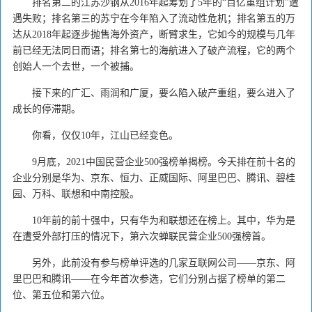
排名第二的江苏沙钢从2016年起筹划了5年的“百亿重组计划”遭
遇失败；排名第三的苏宁在今年陷入了流动性危机；排名第五的万
达从2018年起逐步抛售海外资产，断臂求生，它如今的规模与几年
前已经无法同日而语；排名第七的海航进入了破产流程，它的两个
创始人一个去世，一个被捕。
接下来的广汇、雨润和广厦，要么陷入破产重组，要么进入了
成长的停滞期。
你看，仅仅10年，江山已经变色。
9月底，2021中国民营企业500强榜单揭榜。今天排在前十名的
企业分别是华为、京东、恒力、正威国际、阿里巴巴、腾讯、碧桂
园、万科、联想和中南控股。
10年前的前十强中，只有华为和联想还在榜上。其中，华为是
在遭受外部打压的情况下，第六次蝉联民营企业500强榜首。
另外，此前没有参与榜单评选的几家互联网公司——京东、阿
里巴巴和腾讯——在今年首次参选，它们分别占据了榜单的第二
位、第五位和第六位。